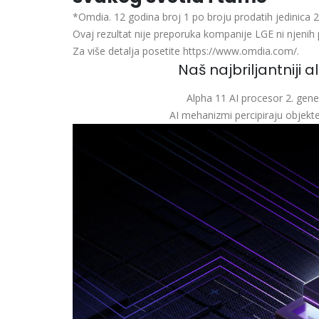
*Omdia. 12 godina broj 1 po broju prodatih jedinica
Ovaj rezultat nije preporuka kompanije LGE ni njenih 
Za više detalja posetite https://www.omdia.com/.
Naš najbriljantniji 
Alpha 11 AI procesor 2. gener
AI mehanizmi percipiraju objekte