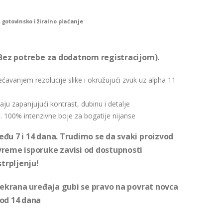
 gotovinsko i žiralno plaćanje
(Bez potrebe za dodatnom registracijom).
većavanjem rezolucije slike i okružujući zvuk uz alpha 11
aju zapanjujući kontrast, dubinu i detalje
. 100% intenzivne boje za bogatije nijanse
đu 7 i 14 dana. Trudimo se da svaki proizvod
vreme isporuke zavisi od dostupnosti
strpljenju!
i ekrana uređaja gubi se pravo na povrat novca
 od 14 dana