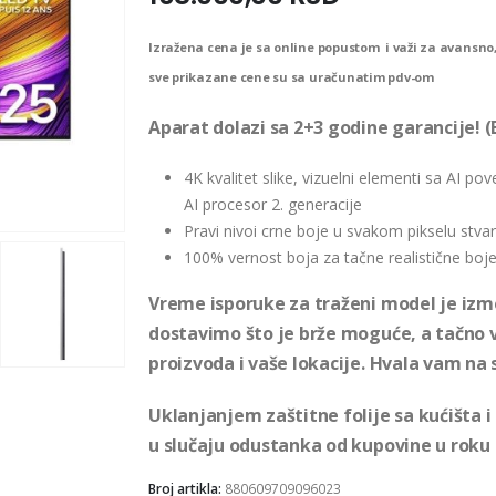
Izražena cena je sa online popustom i važi za avansno,
sve prikazane cene su sa uračunatim pdv-om
Aparat dolazi sa 2+3 godine garancije! 
4K kvalitet slike, vizuelni elementi sa AI po
AI procesor 2. generacije
Pravi nivoi crne boje u svakom pikselu stvar
100% vernost boja za tačne realistične boje
Vreme isporuke za traženi model je izme
dostavimo što je brže moguće, a tačno 
proizvoda i vaše lokacije. Hvala vam na 
Uklanjanjem zaštitne folije sa kućišta 
u slučaju odustanka od kupovine u roku
Broj artikla:
880609709096023