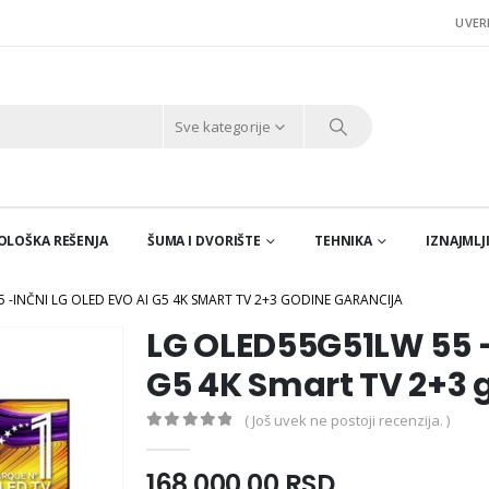
UVER
Sve kategorije
EKOLOŠKA REŠENJA
ŠUMA I DVORIŠTE
TEHNIKA
IZNAJMLJ
 -INČNI LG OLED EVO AI G5 4K SMART TV 2+3 GODINE GARANCIJA
LG OLED55G51LW 55 -
G5 4K Smart TV 2+3 
( Još uvek ne postoji recenzija. )
0
out of 5
168.000,00
RSD