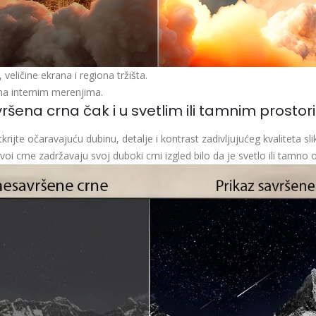
eličine ekrana i regiona tržišta.
ma internim merenjima.
ršena crna čak i u svetlim ili tamnim prosto
krijte očaravajuću dubinu, detalje i kontrast zadivljujućeg kvaliteta sli
ivoi crne zadržavaju svoj duboki crni izgled bilo da je svetlo ili tamno 