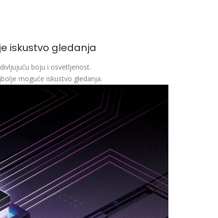
lje iskustvo gledanja
ivljujuću boju i osvetljenost.
ajbolje moguće iskustvo gledanja.