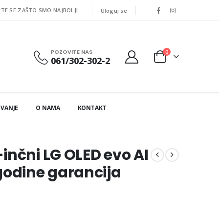
ITE SE ZAŠTO SMO NAJBOLJI.
Uloguj se
POZOVITE NAS
0
061/302-302-2
IVANJE
O NAMA
KONTAKT
inčni LG OLED evo AI
godine garancija