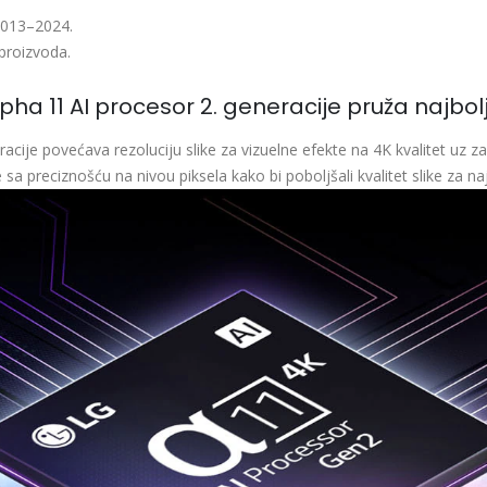
 2013–2024.
proizvoda.
alpha 11 AI procesor 2. generacije pruža najbo
acije povećava rezoluciju slike za vizuelne efekte na 4K kvalitet uz zad
 sa preciznošću na nivou piksela kako bi poboljšali kvalitet slike za n