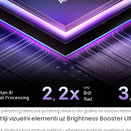
pametnog televizora početnog nivoa iz iste godine na osnovu interno
tliji vizuelni elementi uz Brightness Booster U
 struktura koja emituje svetlost i arhitektura kontrole osvetljenja daj