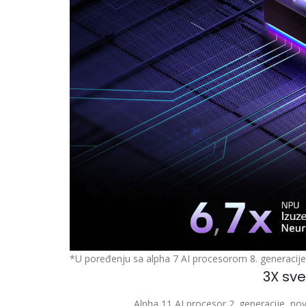
*U poređenju sa alpha 7 AI procesorom 8. generacije 
3X sve
Alpha 11 AI procesor 2. generacije, nova