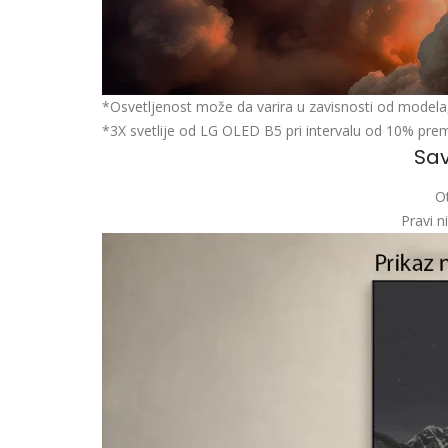
*Osvetljenost može da varira u zavisnosti od modela, v
*3X svetlije od LG OLED B5 pri intervalu od 10% pre
Sav
Ot
Pravi n