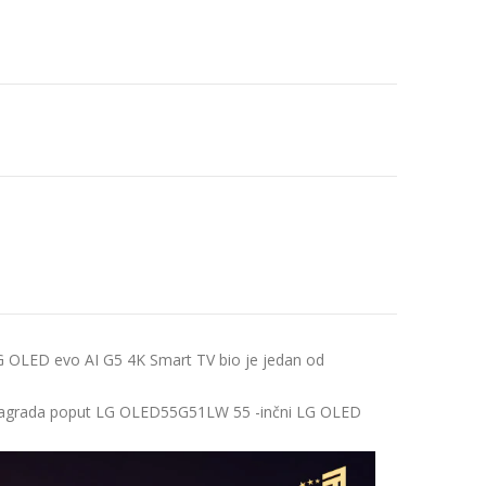
 OLED evo AI G5 4K Smart TV bio je jedan od
jena nagrada poput LG OLED55G51LW 55 -inčni LG OLED