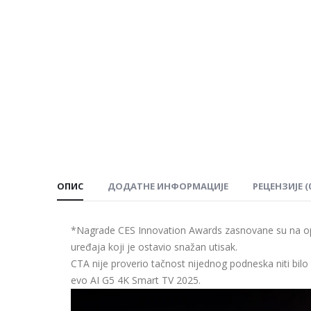
ОПИС
ДОДАТНЕ ИНФОРМАЦИЈЕ
РЕЦЕНЗИЈЕ (0
*Nagrade CES Innovation Awards zasnovane su na o
uređaja koji je ostavio snažan utisak.
CTA nije proverio tačnost nijednog podneska niti bil
evo AI G5 4K Smart TV 2025.