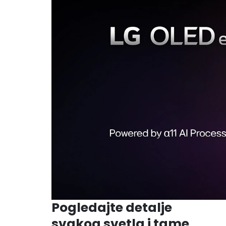
Pogledajte detalje
svakog svetla i tame