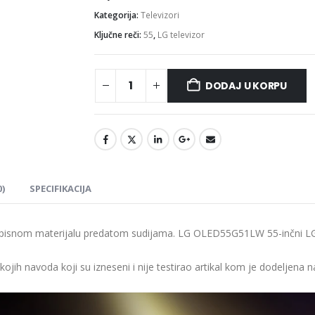
Kategorija:
Televizori
Ključne reči:
55
,
LG televizor
DODAJ U KORPU
)
SPECIFIKACIJA
pisnom materijalu predatom sudijama. LG OLED55G51LW 55-inčni LG
o kojih navoda koji su izneseni i nije testirao artikal kom je dodel