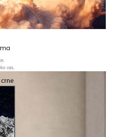
rima
ke.
oko vas.