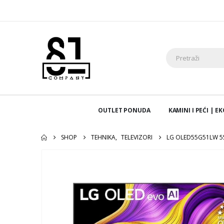
OUTLET PONUDA
KAMINI I PEĆI | 
SHOP
TEHNIKA
,
TELEVIZORI
LG OLED55G51LW 55