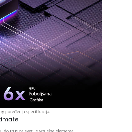
g poređenja specifikacija.
ltimate
u do tri puta svetlije vizuelne elemente.