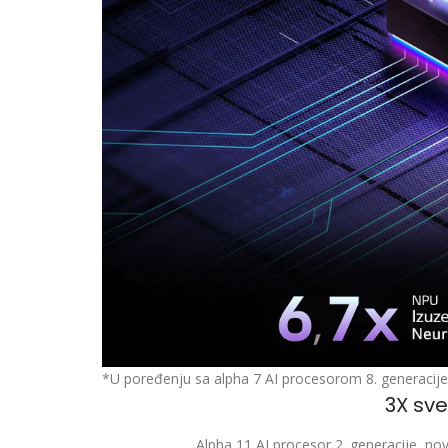
*U poređenju sa alpha 7 AI procesorom 8. generacije 
3X sve
Alpha 11 AI procesor 2. generacije, nova