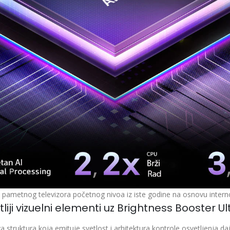
pametnog televizora početnog nivoa iz iste godine na osnovu interno
tliji vizuelni elementi uz Brightness Booster U
 struktura koja emituje svetlost i arhitektura kontrole osvetljenja daj