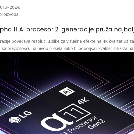
 2013–2024.
proizvoda.
alpha 11 AI procesor 2. generacije pruža najbo
acije povećava rezoluciju slike za vizuelne efekte na 4K kvalitet uz zad
 sa preciznošću na nivou piksela kako bi poboljšali kvalitet slike za n