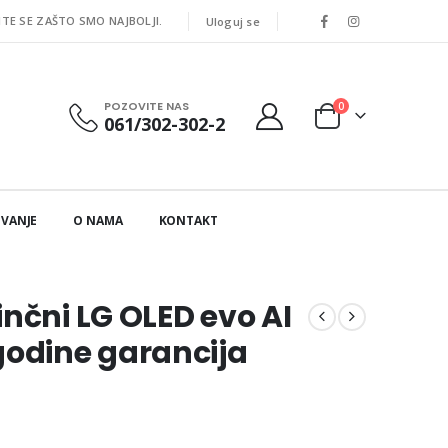
ITE SE ZAŠTO SMO NAJBOLJI.
Uloguj se
POZOVITE NAS
0
061/302-302-2
IVANJE
O NAMA
KONTAKT
nčni LG OLED evo AI
godine garancija