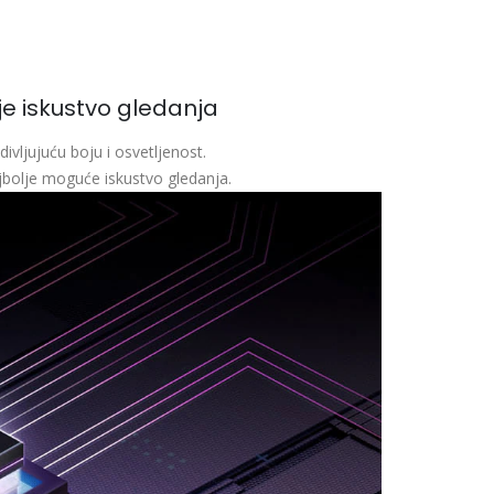
lje iskustvo gledanja
ivljujuću boju i osvetljenost.
ajbolje moguće iskustvo gledanja.