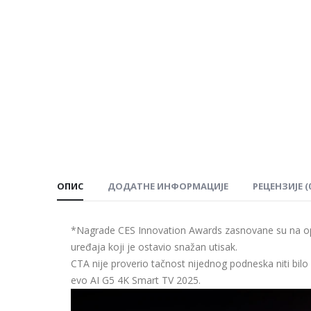
ОПИС
ДОДАТНЕ ИНФОРМАЦИЈЕ
РЕЦЕНЗИЈЕ (0
*Nagrade CES Innovation Awards zasnovane su na o
uređaja koji je ostavio snažan utisak.
CTA nije proverio tačnost nijednog podneska niti bil
evo AI G5 4K Smart TV 2025.