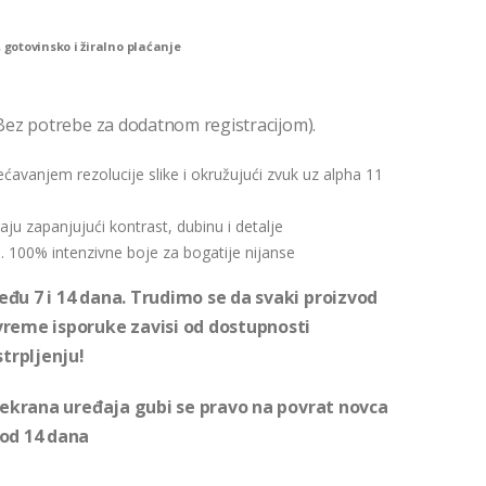
 gotovinsko i žiralno plaćanje
Bez potrebe za dodatnom registracijom).
većavanjem rezolucije slike i okružujući zvuk uz alpha 11
aju zapanjujući kontrast, dubinu i detalje
. 100% intenzivne boje za bogatije nijanse
đu 7 i 14 dana. Trudimo se da svaki proizvod
vreme isporuke zavisi od dostupnosti
strpljenju!
i ekrana uređaja gubi se pravo na povrat novca
 od 14 dana