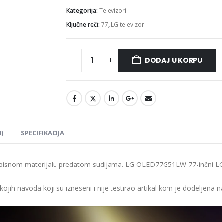
Kategorija:
Televizori
Ključne reči:
77
,
LG televizor
DODAJ U KORPU
)
SPECIFIKACIJA
pisnom materijalu predatom sudijama. LG OLED77G51LW 77-inčni LG
o kojih navoda koji su izneseni i nije testirao artikal kom je dodel