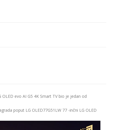
 OLED evo AI G5 4K Smart TV bio je jedan od
jena nagrada poput LG OLED77G51LW 77 -inčni LG OLED