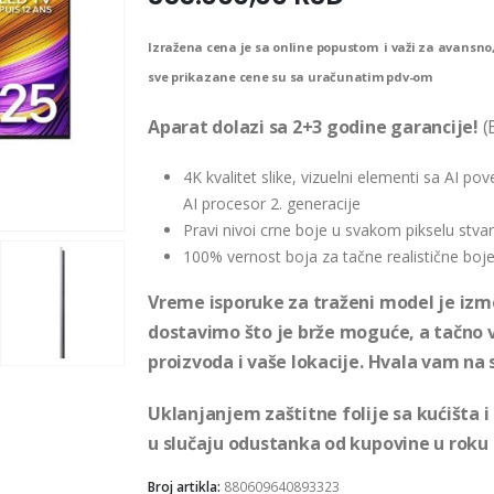
Izražena cena je sa online popustom i važi za avansno,
sve prikazane cene su sa uračunatim pdv-om
Aparat dolazi sa 2+3 godine garancije!
(
4K kvalitet slike, vizuelni elementi sa AI po
AI procesor 2. generacije
Pravi nivoi crne boje u svakom pikselu stvar
100% vernost boja za tačne realistične boje
Vreme isporuke za traženi model je izme
dostavimo što je brže moguće, a tačno 
proizvoda i vaše lokacije. Hvala vam na 
Uklanjanjem zaštitne folije sa kućišta 
u slučaju odustanka od kupovine u roku
Broj artikla:
880609640893323