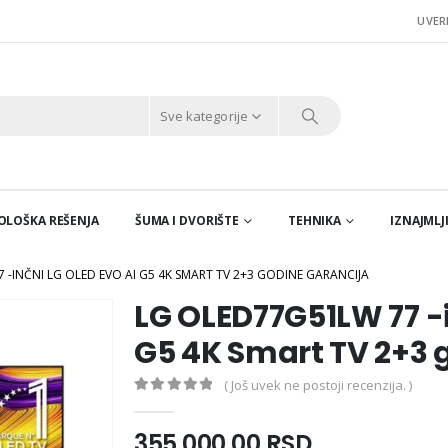
UVER
Sve kategorije
EKOLOŠKA REŠENJA
ŠUMA I DVORIŠTE
TEHNIKA
IZNAJMLJ
 -INČNI LG OLED EVO AI G5 4K SMART TV 2+3 GODINE GARANCIJA
LG OLED77G51LW 77 -i
G5 4K Smart TV 2+3 
( Još uvek ne postoji recenzija. )
0
out of 5
355.000,00
RSD