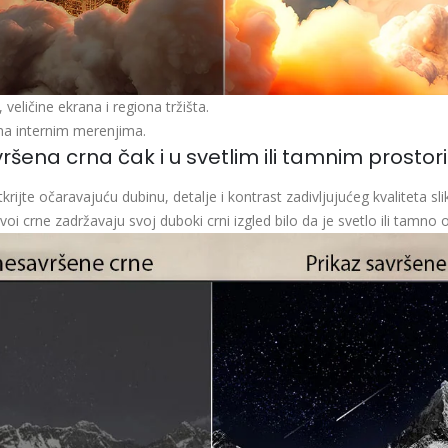
eličine ekrana i regiona tržišta.
ma internim merenjima.
ršena crna čak i u svetlim ili tamnim prosto
krijte očaravajuću dubinu, detalje i kontrast zadivljujućeg kvaliteta sli
ivoi crne zadržavaju svoj duboki crni izgled bilo da je svetlo ili tamno 