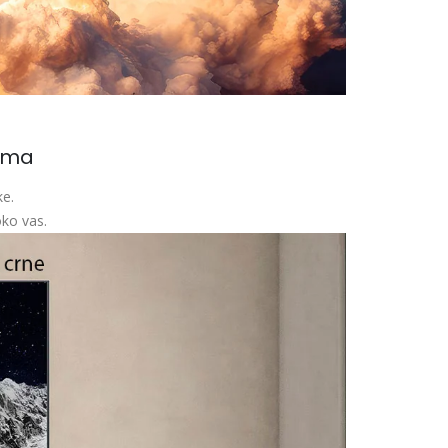
rima
ke.
oko vas.