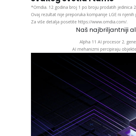
*Omdia. 12 godina broj 1 po broju prodatih jedinica
Ovaj rezultat nije preporuka kompanije LGE ni njenih 
Za više detalja posetite https://www.omdia.com/.
Naš najbriljantniji 
Alpha 11 AI procesor 2. gener
AI mehanizmi percipiraju objekte