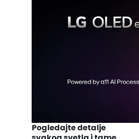
Pogledajte detalje
svakog svetla i tame