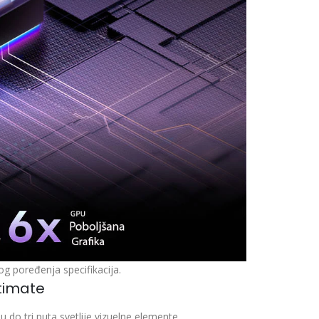
g poređenja specifikacija.
ltimate
u do tri puta svetlije vizuelne elemente.