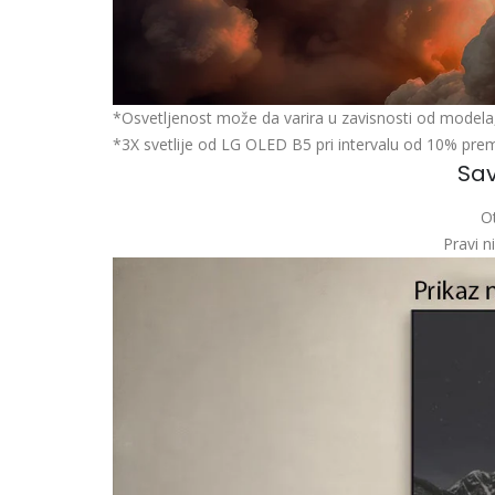
*Osvetljenost može da varira u zavisnosti od modela, v
*3X svetlije od LG OLED B5 pri intervalu od 10% pre
Sav
Ot
Pravi n