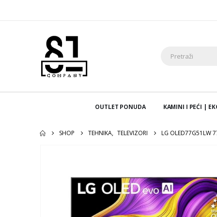
OUTLET PONUDA
KAMINI I PEĆI | 
SHOP
TEHNIKA
,
TELEVIZORI
LG OLED77G51LW 77