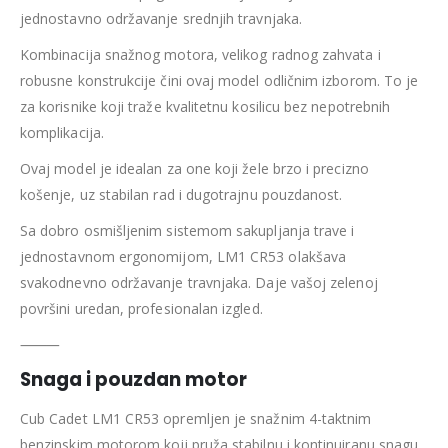
jednostavno održavanje srednjih travnjaka.
Kombinacija snažnog motora, velikog radnog zahvata i
robusne konstrukcije čini ovaj model odličnim izborom. To je
za korisnike koji traže kvalitetnu kosilicu bez nepotrebnih
komplikacija.
Ovaj model je idealan za one koji žele brzo i precizno
košenje, uz stabilan rad i dugotrajnu pouzdanost.
Sa dobro osmišljenim sistemom sakupljanja trave i
jednostavnom ergonomijom, LM1 CR53 olakšava
svakodnevno održavanje travnjaka. Daje vašoj zelenoj
površini uredan, profesionalan izgled.
⸻
Snaga i pouzdan motor
Cub Cadet LM1 CR53 opremljen je snažnim 4-taktnim
benzinskim motorom koji pruža stabilnu i kontinuiranu snagu