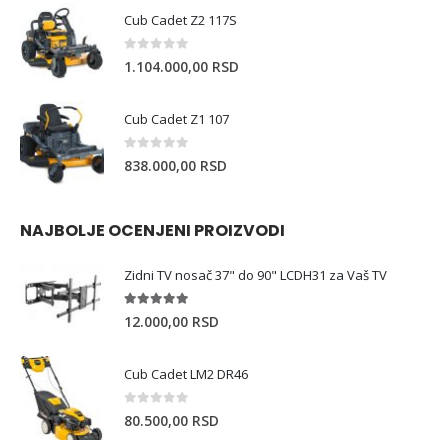
Cub Cadet Z2 117S
0
out of 5
1.104.000,00
RSD
Cub Cadet Z1 107
0
out of 5
838.000,00
RSD
NAJBOLJE OCENJENI PROIZVODI
Zidni TV nosač 37" do 90" LCDH31 za Vaš TV
5.00
out of 5
12.000,00
RSD
Cub Cadet LM2 DR46
0
out of 5
80.500,00
RSD