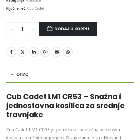
Kategorija:
Kosačice
Ključne reč:
Cub Cadet
DODAJ U KORPU
ОПИС
Cub Cadet LM1 CR53 – Snažna i
jednostavna kosilica za srednje
travnjake
Cub Cadet LM1 CR53 je pouzdana i praktična benzinska
kosilica sa ručnim pogonom. Dizajnirana je za efikasno i