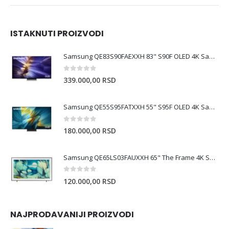
ISTAKNUTI PROIZVODI
Samsung QE83S90FAEXXH 83" S90F OLED 4K Samsung Vision AI Smart TV (2025)
0
out of 5
339.000,00
RSD
Samsung QE55S95FATXXH 55" S95F OLED 4K Samsung Vision AI Smart TV
0
out of 5
180.000,00
RSD
Samsung QE65LS03FAUXXH 65" The Frame 4K Samsung Vision AI Smart TV
0
out of 5
120.000,00
RSD
NAJPRODAVANIJI PROIZVODI