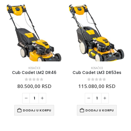
KOSAČICE
KOSAČICE
Cub Cadet LM2 DR46
Cub Cadet LM3 DR53es
0
out of 5
0
out of 5
80.500,00
RSD
115.080,00
RSD
DODAJ U KORPU
DODAJ U KORPU