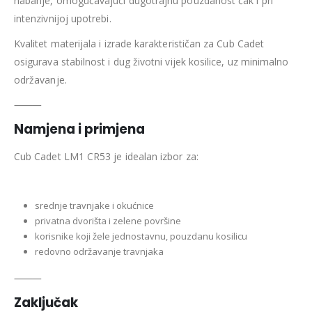
habanje, omogućavajući dugotrajnu pouzdanost čak i pri
intenzivnijoj upotrebi.
Kvalitet materijala i izrade karakterističan za Cub Cadet
osigurava stabilnost i dug životni vijek kosilice, uz minimalno
održavanje.
⸻
Namjena i primjena
Cub Cadet LM1 CR53 je idealan izbor za:
srednje travnjake i okućnice
privatna dvorišta i zelene površine
korisnike koji žele jednostavnu, pouzdanu kosilicu
redovno održavanje travnjaka
⸻
Zaključak