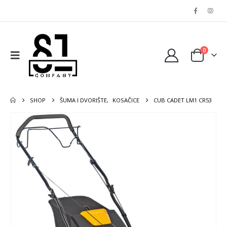
0
SHOP
ŠUMA I DVORIŠTE
,
KOSAČICE
CUB CADET LM1 CR53