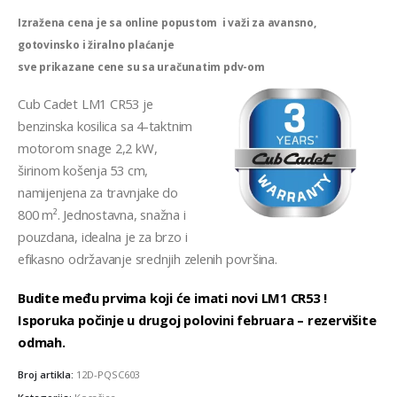
Izražena cena je sa online popustom i važi za avansno,
gotovinsko i žiralno plaćanje
sve prikazane cene su sa uračunatim pdv-om
Cub Cadet LM1 CR53 je
benzinska kosilica sa 4-taktnim
motorom snage 2,2 kW,
širinom košenja 53 cm,
namijenjena za travnjake do
800 m². Jednostavna, snažna i
pouzdana, idealna je za brzo i
efikasno održavanje srednjih zelenih površina.
Budite među prvima koji će imati novi LM1 CR53 !
Isporuka počinje u drugoj polovini februara – rezervišite
odmah.
Broj artikla:
12D-PQSC603