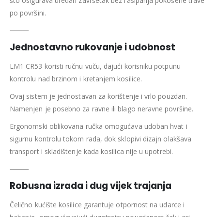
što osigurava uredan završetak bez rasipanja pokošene trave
po površini.
⸻
Jednostavno rukovanje i udobnost
LM1 CR53 koristi ručnu vuču, dajući korisniku potpunu
kontrolu nad brzinom i kretanjem kosilice.
Ovaj sistem je jednostavan za korištenje i vrlo pouzdan.
Namenjen je posebno za ravne ili blago neravne površine.
Ergonomski oblikovana ručka omogućava udoban hvat i
sigurnu kontrolu tokom rada, dok sklopivi dizajn olakšava
transport i skladištenje kada kosilica nije u upotrebi.
⸻
Robusna izrada i dug vijek trajanja
Čelično kućište kosilice garantuje otpornost na udarce i