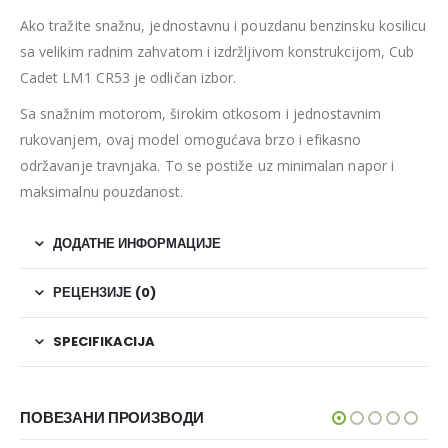
Ako tražite snažnu, jednostavnu i pouzdanu benzinsku kosilicu
sa velikim radnim zahvatom i izdržljivom konstrukcijom, Cub
Cadet LM1 CR53 je odličan izbor.
Sa snažnim motorom, širokim otkosom i jednostavnim
rukovanjem, ovaj model omogućava brzo i efikasno
održavanje travnjaka. To se postiže uz minimalan napor i
maksimalnu pouzdanost.
ДОДАТНЕ ИНФОРМАЦИЈЕ
РЕЦЕНЗИЈЕ (0)
SPECIFIKACIJA
ПОВЕЗАНИ ПРОИЗВОДИ