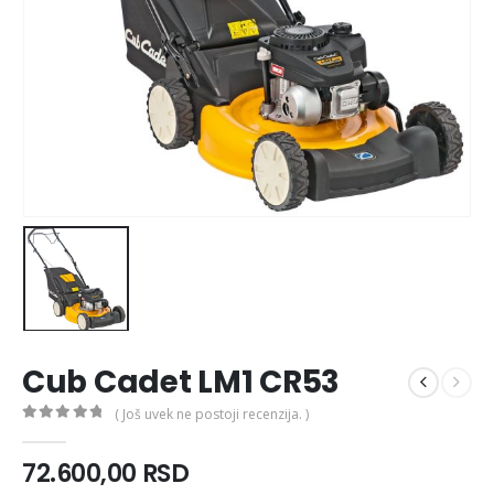
Cub Cadet LM1 CR53
( Još uvek ne postoji recenzija. )
0
out of 5
72.600,00
RSD