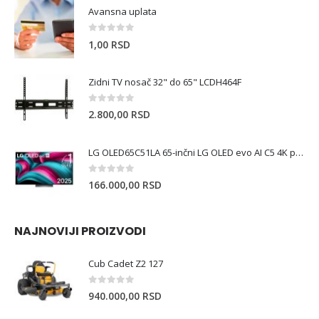
Avansna uplata
0
out of 5
1,00
RSD
Zidni TV nosač 32" do 65" LCDH464F
0
out of 5
2.800,00
RSD
LG OLED65C51LA 65-inčni LG OLED evo AI C5 4K pametni televizor 2 Godine garancija
0
out of 5
166.000,00
RSD
NAJNOVIJI PROIZVODI
Cub Cadet Z2 127
0
out of 5
940.000,00
RSD