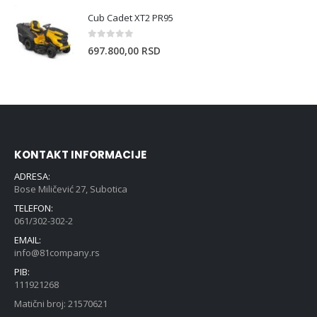
Cub Cadet XT2 PR95
0
out of 5
697.800,00
RSD
KONTAKT INFORMACIJE
ADRESA:
Bose Miličević 27, Subotica
TELEFON:
061/302-302-2
EMAIL:
info@81company.rs
PIB:
111921268
Matični broj: 21570621