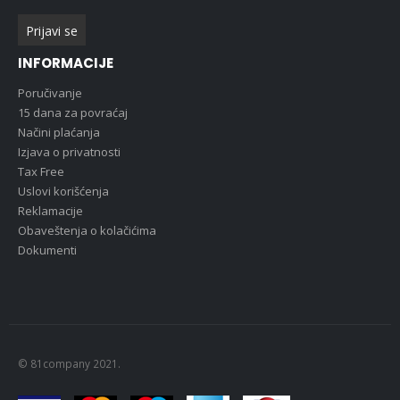
INFORMACIJE
Poručivanje
15 dana za povraćaj
Načini plaćanja
Izjava o privatnosti
Tax Free
Uslovi korišćenja
Reklamacije
Obaveštenja o kolačićima
Dokumenti
© 81company 2021.