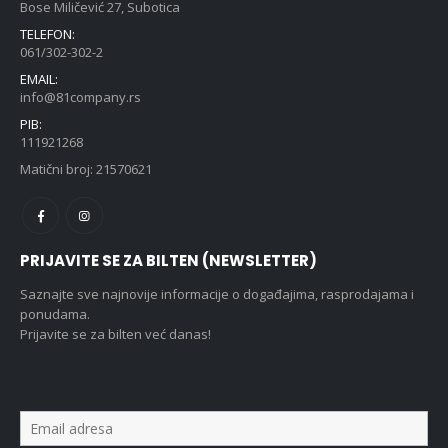
Bose Miličević 27, Subotica
TELEFON:
061/302-302-2
EMAIL:
info@81company.rs
PIB:
111921268
Matični broj: 21570621
PRIJAVITE SE ZA BILTEN (NEWSLETTER)
Saznajte sve najnovije informacije o događajima, rasprodajama i
ponudama.
Prijavite se za bilten već danas!