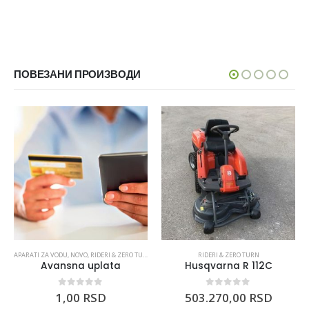
ПОВЕЗАНИ ПРОИЗВОДИ
APARATI ZA VODU
,
NOVO
,
RIDERI & ZERO TURN
,
TELEVIZORI
,
TRAKTORSKE KOSAČICE
RIDERI & ZERO TURN
Avansna uplata
Husqvarna R 112C
0
out of 5
0
out of 5
1,00
RSD
503.270,00
RSD