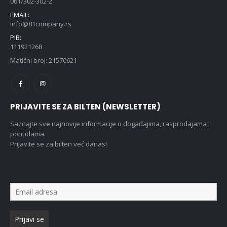
061/302-302-2
EMAIL:
info@81company.rs
PIB:
111921268
Matični broj: 21570621
PRIJAVITE SE ZA BILTEN (NEWSLETTER)
Saznajte sve najnovije informacije o događajima, rasprodajama i
ponudama.
Prijavite se za bilten već danas!