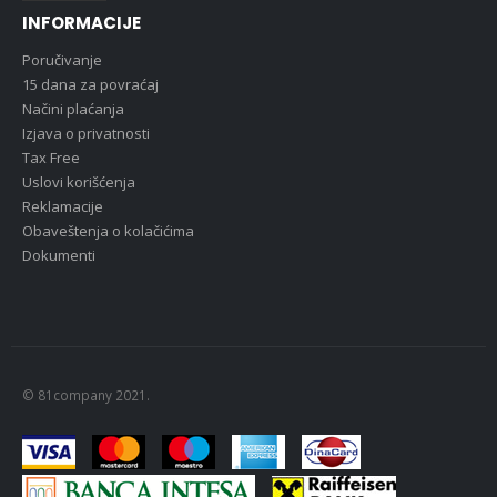
INFORMACIJE
Poručivanje
15 dana za povraćaj
Načini plaćanja
Izjava o privatnosti
Tax Free
Uslovi korišćenja
Reklamacije
Obaveštenja o kolačićima
Dokumenti
© 81company 2021.