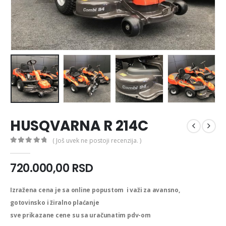
HUSQVARNA R 214C
( Još uvek ne postoji recenzija. )
0
out of 5
720.000,00
RSD
Izražena cena je sa online popustom i važi za avansno,
gotovinsko i žiralno plaćanje
sve prikazane cene su sa uračunatim pdv-om