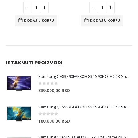
DODAJ U KORPU
DODAJ U KORPU
ISTAKNUTI PROIZVODI
Samsung QE83S90FAEXXH 83" S90F OLED 4K Samsung Vision AI Smart TV (2025)
0
out of 5
339.000,00
RSD
Samsung QE55S95FATXXH 55" S95F OLED 4K Samsung Vision AI Smart TV
0
out of 5
180.000,00
RSD
Samsung QE65LS03FAUXXH 65" The Frame 4K Samsung Vision AI Smart TV