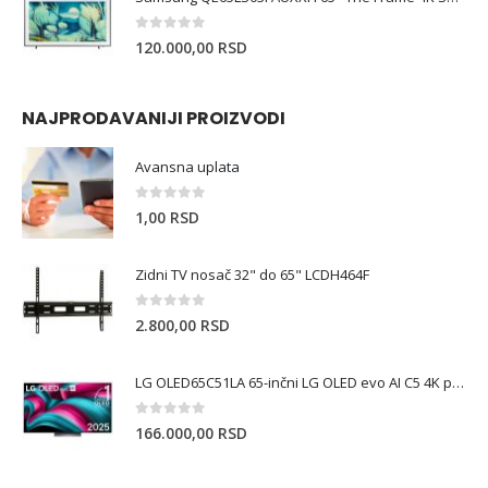
0
out of 5
120.000,00
RSD
NAJPRODAVANIJI PROIZVODI
Avansna uplata
0
out of 5
1,00
RSD
Zidni TV nosač 32" do 65" LCDH464F
0
out of 5
2.800,00
RSD
LG OLED65C51LA 65-inčni LG OLED evo AI C5 4K pametni televizor 2 Godine garancija
0
out of 5
166.000,00
RSD