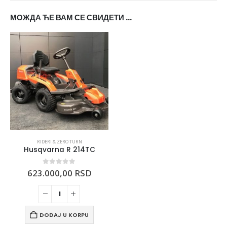
МОЖДА ЋЕ ВАМ СЕ СВИДЕТИ …
RIDERI & ZERO TURN
Husqvarna R 214TC
0
out of 5
623.000,00
RSD
DODAJ U KORPU