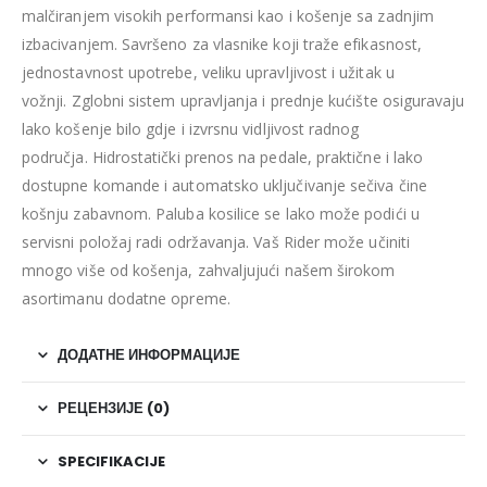
malčiranjem visokih performansi kao i košenje sa zadnjim
izbacivanjem. Savršeno za vlasnike koji traže efikasnost,
jednostavnost upotrebe, veliku upravljivost i užitak u
vožnji. Zglobni sistem upravljanja i prednje kućište osiguravaju
lako košenje bilo gdje i izvrsnu vidljivost radnog
područja. Hidrostatički prenos na pedale, praktične i lako
dostupne komande i automatsko uključivanje sečiva čine
košnju zabavnom. Paluba kosilice se lako može podići u
servisni položaj radi održavanja. Vaš Rider može učiniti
mnogo više od košenja, zahvaljujući našem širokom
asortimanu dodatne opreme.
ДОДАТНЕ ИНФОРМАЦИЈЕ
РЕЦЕНЗИЈЕ (0)
SPECIFIKACIJE