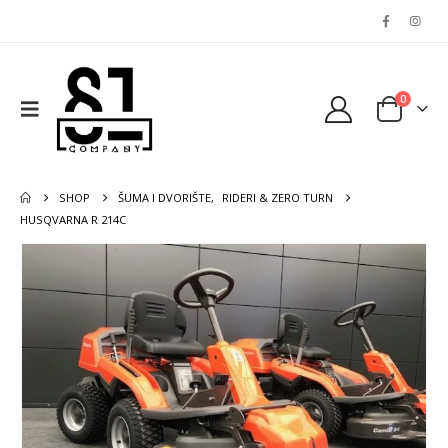
0
SHOP
ŠUMA I DVORIŠTE
,
RIDERI & ZERO TURN
HUSQVARNA R 214C