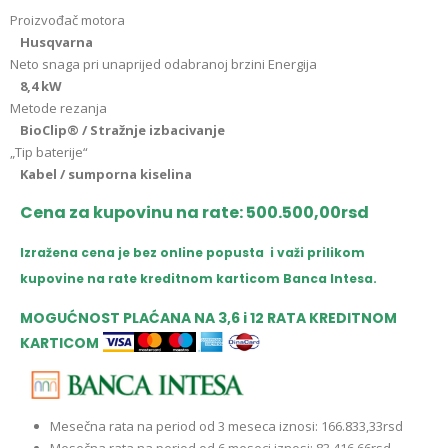
Proizvođač motora
Husqvarna
Neto snaga pri unaprijed odabranoj brzini Energija
8,4 kW
Metode rezanja
BioClip® / Stražnje izbacivanje
„Tip baterije“
Kabel / sumporna kiselina
Cena za kupovinu na rate: 500.500,00rsd
Izražena cena je bez online popusta i važi prilikom
kupovine na rate kreditnom karticom Banca Intesa.
MOGUĆNOST PLAĆANA NA 3,6 i 12 RATA KREDITNOM
KARTICOM
Mesečna rata na period od 3 meseca iznosi: 166.833,33rsd
Mesečna rata na period od 6 meseci iznosi: 83.416,66rsd