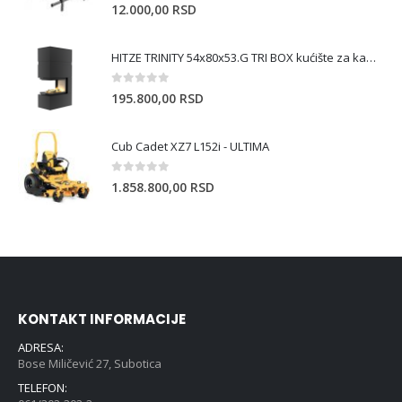
5.00
out of 5
12.000,00
RSD
HITZE TRINITY 54x80x53.G TRI BOX kućište za kamin
0
out of 5
195.800,00
RSD
Cub Cadet XZ7 L152i - ULTIMA
0
out of 5
1.858.800,00
RSD
KONTAKT INFORMACIJE
ADRESA:
Bose Miličević 27, Subotica
TELEFON: