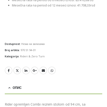
Mesečna rata na period od 12 meseci iznosi: 41.708,33rsd
Dostupnost:
Нема на залихама
Broj artikla:
970 51 94-01
Kategorija:
Rideri & Zero Turn
ОПИС
Rider opremljen Combi reznim stolom od 94 cm, sa