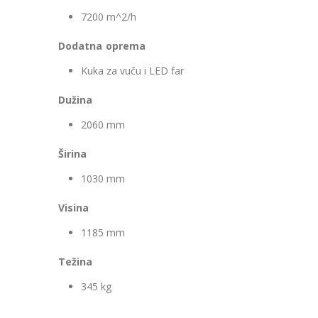
7200 m^2/h
Dodatna oprema
Kuka za vuču i LED far
Dužina
2060 mm
Širina
1030 mm
Visina
1185 mm
Težina
345 kg