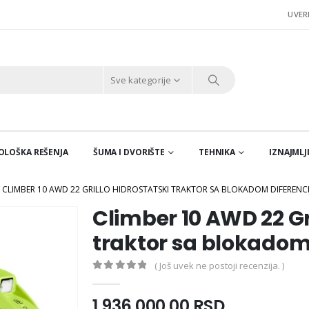
UVER
Sve kategorije
EKOLOŠKA REŠENJA
ŠUMA I DVORIŠTE
TEHNIKA
IZNAJMLJ
CLIMBER 10 AWD 22 GRILLO HIDROSTATSKI TRAKTOR SA BLOKADOM DIFERENCI
Climber 10 AWD 22 Gr
traktor sa blokadom 
( Još uvek ne postoji recenzija. )
0
out of 5
1.936.000,00
RSD