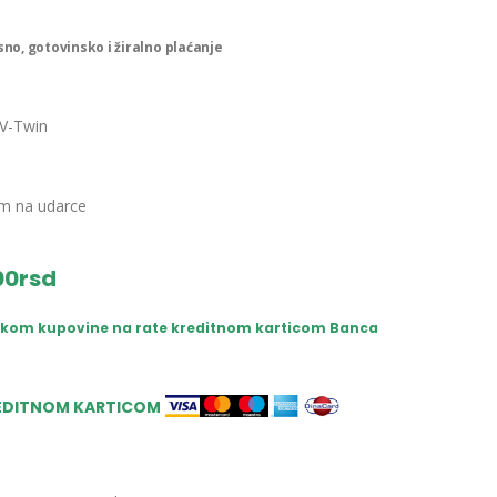
no, gotovinsko i žiralno plaćanje
 V-Twin
im na udarce
00rsd
rilikom kupovine na rate kreditnom karticom Banca
REDITNOM KARTICOM