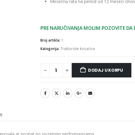
Mesečna rata na period od 12 meseci iznosi
PRE NARUČIVANJA MOLIM POZOVITE DA
Broj artikla:
1
Kategorija:
Traktorske kosačice
DODAJ U KORPU
)
rencijala je poznat po izuzetnim performansama.