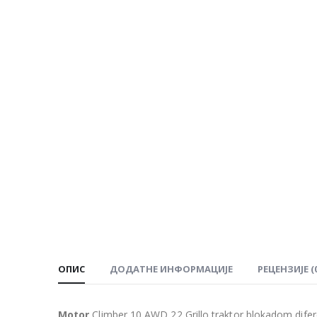
ОПИС
ДОДАТНЕ ИНФОРМАЦИЈЕ
РЕЦЕНЗИЈЕ (0
Motor
Climber 10 AWD 22 Grillo traktor blokadom dife