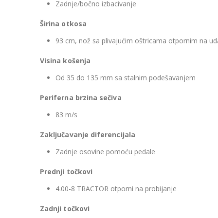
Zadnje/bočno izbacivanje
Širina otkosa
93 cm, nož sa plivajućim oštricama otpornim na ud
Visina košenja
Od 35 do 135 mm sa stalnim podešavanjem
Periferna brzina sečiva
83 m/s
Zaključavanje diferencijala
Zadnje osovine pomoću pedale
Prednji točkovi
4.00-8 TRACTOR otporni na probijanje
Zadnji točkovi