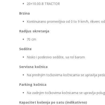
20×10.00-8 TRACTOR
Brzina
Kontinuirano promenljiva od 0 to 9 km/h, rikverc o
Radijus okretanja
70 cm
Sedište
Nisko i podesivo sedište, sa rol barom
Servisna kočnica
Na prednjim točkovima kočnicama se upravlja ped
Parking kočnica
Na zadnjim točkovima kočnicama se upravlja pol
Kapacitet košenja po satu (indikativno)