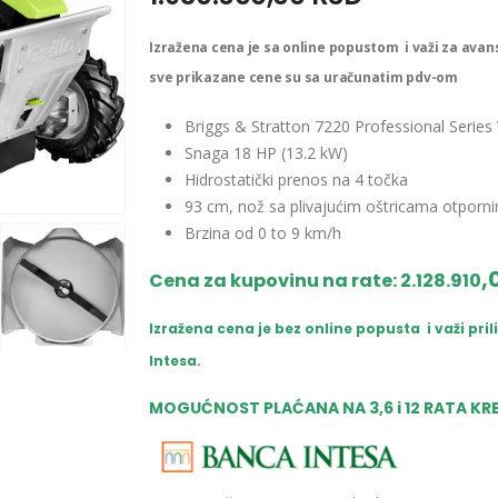
Izražena cena je sa online popustom i važi za avans
sve prikazane cene su sa uračunatim pdv-om
Briggs & Stratton 7220 Professional Series
Snaga 18 HP (13.2 kW)
Hidrostatički prenos na 4 točka
93 cm, nož sa plivajućim oštricama otporn
Brzina od 0 to 9 km/h
,
Cena za kupovinu na rate: 2.128.910
Izražena cena je bez online popusta i važi p
Intesa.
MOGUĆNOST PLAĆANA NA 3,6 i 12 RATA K