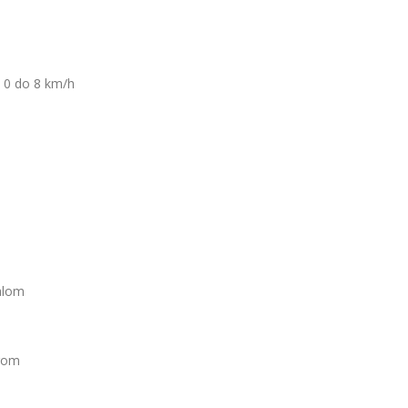
d 0 do 8 km/h
alom
ugom