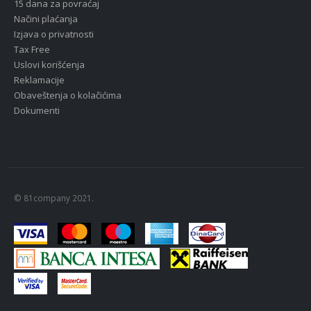
15 dana za povraćaj
Načini plaćanja
Izjava o privatnosti
Tax Free
Uslovi korišćenja
Reklamacije
Obaveštenja o kolačićima
Dokumenti
© 81company 2021.