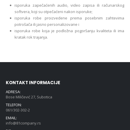
isporuka zapečaćenih audio, video zapisa ili računarskog
softvera, koji su otpečaćeni nakon isporuke;
isporuka robe proizvedene prema posebnim zahtevima
potrošača ili jasno personalizovane i
isporuka robe koja je podložna pogoršanju kvaliteta ili ima
kratak rok trajanja.
KONTAKT INFORMACIJE
ADRESA:
Bose Miličević 27, Subotica
TELEFON:
061/302-302-2
EMAIL:
info@81company.rs