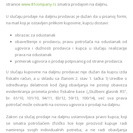
stranice
www.81company.rs
smatra prodajom na daljinu.
U slučaju prodaje na daljinu prodavac je dužan da u pisanoj formi,
na mail koji je ostavljen prilikom kupovine, kupcu dostavi:
obrazac za odustanak
obaveštenje o prodavcu, pravu potrošača na odustanak od
ugovora i dužnosti prodavca i kupca u slučaju realizacije
prava na odustanak
primerak ugovora o prodaji potpisanog od strane prodavca.
U slučaju kupovine na daljinu prodavac nije dužan da kupcu izda
fiskalni račun, a u skladu sa članom 2. stav 1. tačka 1) Uredbe o
određivanju delatnosti kod čijeg obavljanja ne postoji obaveza
evidentiranja prometa preko fiskalne kase („Službeni glasnik RS“,
br. 61/10, 101/10, 94/11, 83/12, 59/13, 100/14), već sva prava
potrošač može ostvariti na osnovu ugovora o prodaji na daljinu.
Zakon za slučaj prodaje na daljinu ustanovljava pravo kupca, koji
se smatra potrošačem (fizičko lice koje proizvod kupuje radi
namirenja svojih individualnih potreba, a ne radi obavljanja