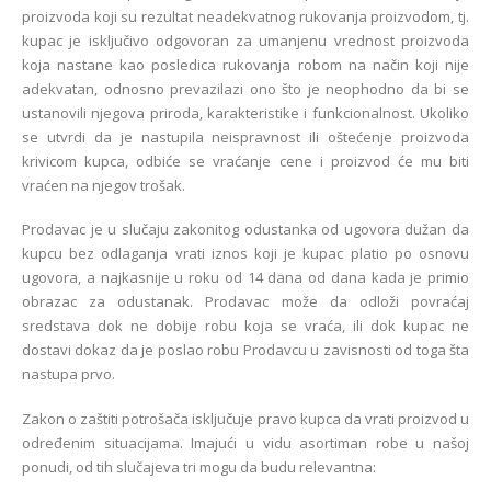
proizvoda koji su rezultat neadekvatnog rukovanja proizvodom, tj.
kupac je isključivo odgovoran za umanjenu vrednost proizvoda
koja nastane kao posledica rukovanja robom na način koji nije
adekvatan, odnosno prevazilazi ono što je neophodno da bi se
ustanovili njegova priroda, karakteristike i funkcionalnost. Ukoliko
se utvrdi da je nastupila neispravnost ili oštećenje proizvoda
krivicom kupca, odbiće se vraćanje cene i proizvod će mu biti
vraćen na njegov trošak.
Prodavac je u slučaju zakonitog odustanka od ugovora dužan da
kupcu bez odlaganja vrati iznos koji je kupac platio po osnovu
ugovora, a najkasnije u roku od 14 dana od dana kada je primio
obrazac za odustanak. Prodavac može da odloži povraćaj
sredstava dok ne dobije robu koja se vraća, ili dok kupac ne
dostavi dokaz da je poslao robu Prodavcu u zavisnosti od toga šta
nastupa prvo.
Zakon o zaštiti potrošača isključuje pravo kupca da vrati proizvod u
određenim situacijama. Imajući u vidu asortiman robe u našoj
ponudi, od tih slučajeva tri mogu da budu relevantna: