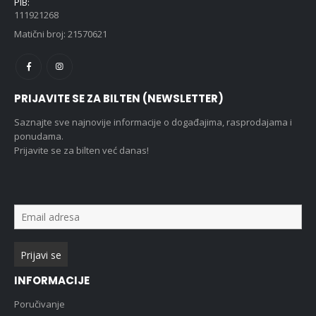
PIB:
111921268
Matični broj: 21570621
PRIJAVITE SE ZA BILTEN (NEWSLETTER)
Saznajte sve najnovije informacije o događajima, rasprodajama i
ponudama.
Prijavite se za bilten već danas!
INFORMACIJE
Poručivanje