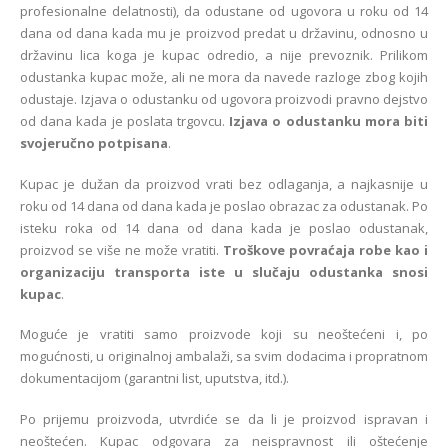
profesionalne delatnosti), da odustane od ugovora u roku od 14
dana od dana kada mu je proizvod predat u državinu, odnosno u
državinu lica koga je kupac odredio, a nije prevoznik. Prilikom
odustanka kupac može, ali ne mora da navede razloge zbog kojih
odustaje. Izjava o odustanku od ugovora proizvodi pravno dejstvo
od dana kada je poslata trgovcu.
Izjava o odustanku mora biti
svojeručno potpisana
.
Kupac je dužan da proizvod vrati bez odlaganja, a najkasnije u
roku od 14 dana od dana kada je poslao obrazac za odustanak. Po
isteku roka od 14 dana od dana kada je poslao odustanak,
proizvod se više ne može vratiti.
Troškove povraćaja robe kao i
organizaciju transporta iste u slučaju odustanka snosi
kupac
.
Moguće je vratiti samo proizvode koji su neoštećeni i, po
mogućnosti, u originalnoj ambalaži, sa svim dodacima i propratnom
dokumentacijom (garantni list, uputstva, itd.).
Po prijemu proizvoda, utvrdiće se da li je proizvod ispravan i
neoštećen. Kupac odgovara za neispravnost ili oštećenje