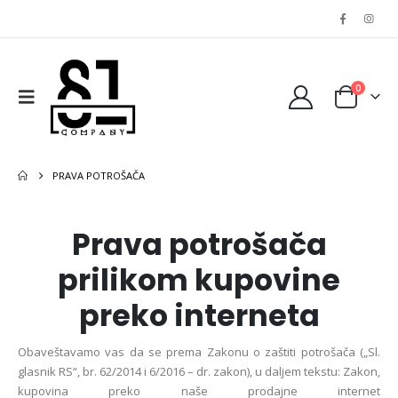
0
PRAVA POTROŠAČA
Prava potrošača
prilikom kupovine
preko interneta
Obaveštavamo vas da se prema Zakonu о zaštiti potrošača („Sl.
glasnik RS“, br. 62/2014 i 6/2016 – dr. zakon), u daljem tekstu: Zakon,
kupovina preko naše prodajne internet