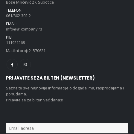
Bose Miličević 27, Subotica
TELEFON:
061/302-302-2
EMAIL:
info@81company.rs
PIB:
111921268
Matični broj: 21570621
PRIJAVITE SE ZA BILTEN (NEWSLETTER)
Saznajte sve najnovije informacije o događajima, rasprodajama i
ponudama.
Prijavite se za bilten već danas!