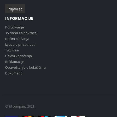
INFORMACIJE
Poručivanje
15 dana za povraćaj
Načini plaćanja
Izjava o privatnosti
Tax Free
Uslovi korišćenja
Reklamacije
Obaveštenja o kolačićima
Dokumenti
© 81company 2021.