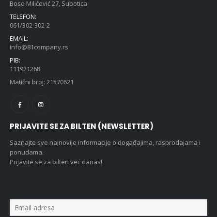
Bose Miličević 27, Subotica
TELEFON:
061/302-302-2
EMAIL:
info@81company.rs
PIB:
111921268
Matični broj: 21570621
PRIJAVITE SE ZA BILTEN (NEWSLETTER)
Saznajte sve najnovije informacije o događajima, rasprodajama i
ponudama.
Prijavite se za bilten već danas!