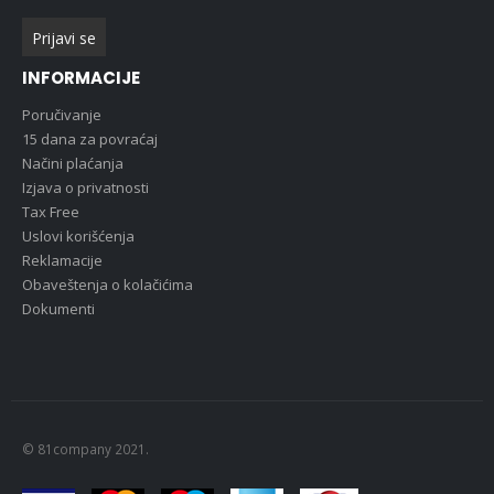
INFORMACIJE
Poručivanje
15 dana za povraćaj
Načini plaćanja
Izjava o privatnosti
Tax Free
Uslovi korišćenja
Reklamacije
Obaveštenja o kolačićima
Dokumenti
© 81company 2021.