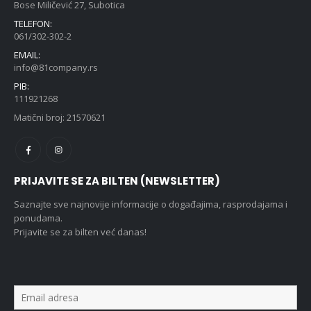
Bose Miličević 27, Subotica
TELEFON:
061/302-302-2
EMAIL:
info@81company.rs
PIB:
111921268
Matični broj: 21570621
PRIJAVITE SE ZA BILTEN (NEWSLETTER)
Saznajte sve najnovije informacije o događajima, rasprodajama i
ponudama.
Prijavite se za bilten već danas!