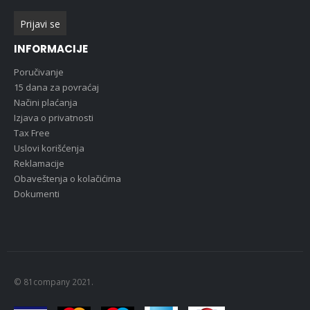
INFORMACIJE
Poručivanje
15 dana za povraćaj
Načini plaćanja
Izjava o privatnosti
Tax Free
Uslovi korišćenja
Reklamacije
Obaveštenja o kolačićima
Dokumenti
© 81company 2021.