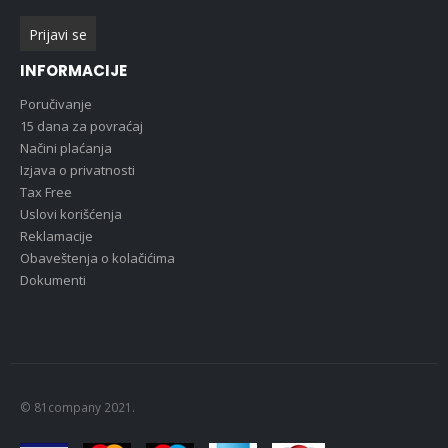
INFORMACIJE
Poručivanje
15 dana za povraćaj
Načini plaćanja
Izjava o privatnosti
Tax Free
Uslovi korišćenja
Reklamacije
Obaveštenja o kolačićima
Dokumenti
© 81company 2021.