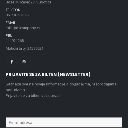
Bose Miličević 27, Subotica
TELEFON:
061/302-302-2
EMAIL:
info@81company.rs
PIB:
111921268
Matični broj: 21570621
PRIJAVITE SE ZA BILTEN (NEWSLETTER)
Saznajte sve najnovije informacije o događajima, rasprodajama i
ponudama.
Prijavite se za bilten već danas!