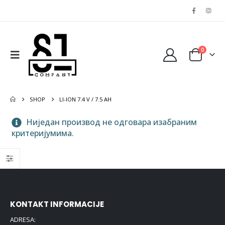
0
SHOP
LI-ION 7.4 V / 7.5 AH
Ниједан производ не одговара изабраним
критеријумима.
KONTAKT INFORMACIJE
ADRESA: