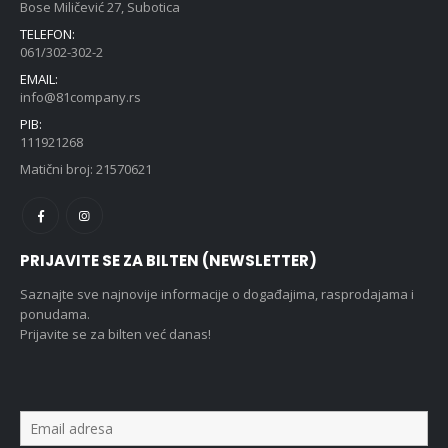
Bose Miličević 27, Subotica
TELEFON:
061/302-302-2
EMAIL:
info@81company.rs
PIB:
111921268
Matični broj: 21570621
PRIJAVITE SE ZA BILTEN (NEWSLETTER)
Saznajte sve najnovije informacije o događajima, rasprodajama i
ponudama.
Prijavite se za bilten već danas!