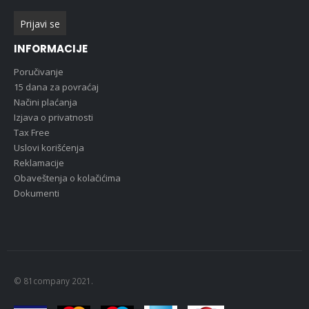
INFORMACIJE
Poručivanje
15 dana za povraćaj
Načini plaćanja
Izjava o privatnosti
Tax Free
Uslovi korišćenja
Reklamacije
Obaveštenja o kolačićima
Dokumenti
© 81company 2021.